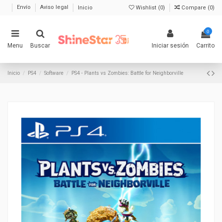
Envío
Aviso legal
Inicio
Wishlist (
0
)
Compare (
0
)
0
Menu
Buscar
Iniciar sesión
Carrito
Inicio
PS4
Software
PS4 - Plants vs Zombies: Battle for Neighborville