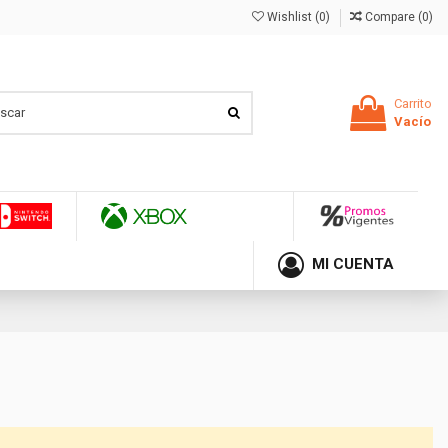
Wishlist (
0
)
Compare (
0
)
Carrito
Vacío
MI CUENTA