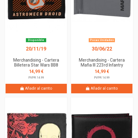
Disponible
Pocas Unidades
20/11/19
30/06/22
Merchandising - Cartera
Merchandising - Cartera
Billetera Star Wars BB8
Mafia III 223rd Infantry
14,99 €
14,99 €
PVPR: 14.99
PVPR: 14.99
Añadir al carrito
Añadir al carrito