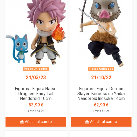
Pocas Unidades
Pocas Unidades
24/03/23
21/10/22
Figuras - Figura Natsu
Figuras - Figura Demon
Dragneel Fairy Tail
Slayer: Kimetsu no Yaiba
Nendoroid 10cm
Nendoroid Inosuke 14cm
53,99 €
62,99 €
PVPR: 53.99
PVPR: 62.99
Añadir al carrito
Añadir al carrito