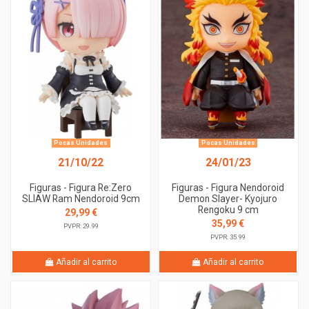
Pocas Unidades
Pocas Unidades
21/10/22
24/01/23
Figuras - Figura Re:Zero
Figuras - Figura Nendoroid
SLIAW Ram Nendoroid 9cm
Demon Slayer- Kyojuro
Rengoku 9 cm
29,99 €
35,99 €
PVPR: 29.99
PVPR: 35.99
Añadir al carrito
Añadir al carrito