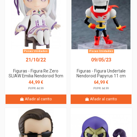
Pocas Unidades
Pocas Unidades
21/10/22
09/05/23
Figuras - Figura Re:Zero
Figuras - Figura Undertale
SLIAW Emilia Nendoroid 9cm
Nendoroid Papyrus 11 cm
44,99 €
64,99 €
PVPR: 44.99
PVPR: 64.99
Añadir al carrito
Añadir al carrito