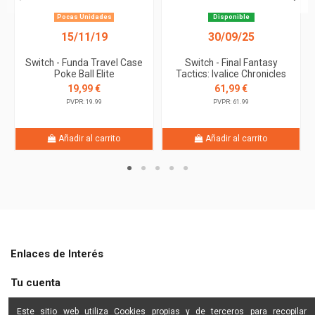
Pocas Unidades
Disponible
15/11/19
30/09/25
Switch - Funda Travel Case
Switch - Final Fantasy
Poke Ball Elite
Tactics: Ivalice Chronicles
19,99 €
61,99 €
PVPR: 19.99
PVPR: 61.99
Añadir al carrito
Añadir al carrito
Enlaces de Interés
Tu cuenta
Shine Star
Este sitio web utiliza Cookies propias y de terceros para recopilar