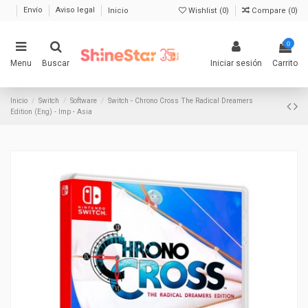
Envío
Aviso legal
Inicio
Wishlist (
0
)
Compare (
0
)
0
Menu
Buscar
Iniciar sesión
Carrito
Inicio
Switch
Software
Switch - Chrono Cross The Radical Dreamers
Edition (Eng) - Imp - Asia