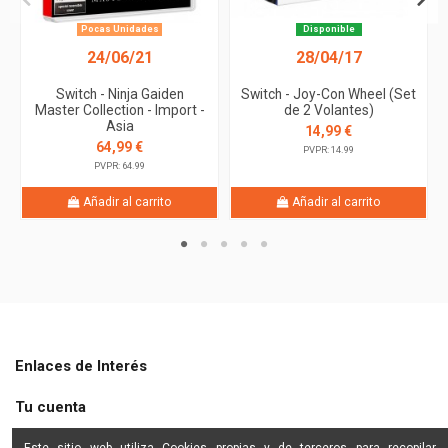
Pocas Unidades
Disponible
24/06/21
28/04/17
Switch - Ninja Gaiden
Switch - Joy-Con Wheel (Set
Master Collection - Import -
de 2 Volantes)
Asia
14,99 €
64,99 €
PVPR: 14.99
PVPR: 64.99
Añadir al carrito
Añadir al carrito
Enlaces de Interés
Tu cuenta
Shine Star