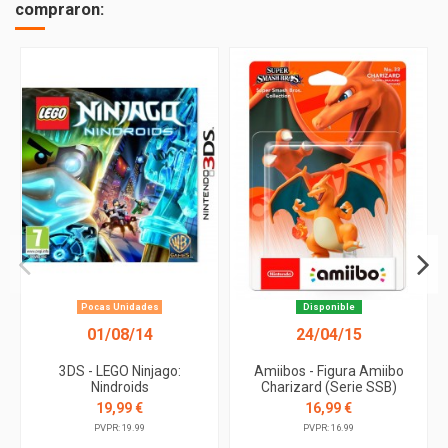
compraron:
Pocas Unidades
Disponible
01/08/14
24/04/15
3DS - LEGO Ninjago:
Amiibos - Figura Amiibo
Nindroids
Charizard (Serie SSB)
19,99 €
16,99 €
PVPR: 19.99
PVPR: 16.99