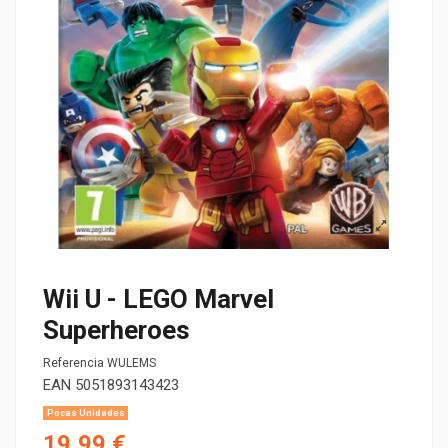
Wii U - LEGO Marvel
Superheroes
Referencia
WULEMS
EAN
5051893143423
Pocas Unidades
19,99 €