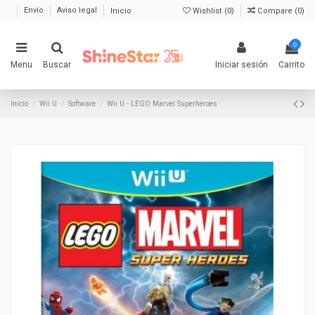
Envío
Aviso legal
Inicio
Wishlist (
0
)
Compare (
0
)
0
Menu
Buscar
Iniciar sesión
Carrito
Inicio
Wii U
Software
Wii U - LEGO Marvel Superheroes