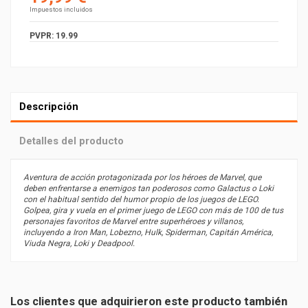
Impuestos incluidos
PVPR: 19.99
Descripción
Detalles del producto
Aventura de acción protagonizada por los héroes de Marvel, que
deben enfrentarse a enemigos tan poderosos como Galactus o Loki
con el habitual sentido del humor propio de los juegos de LEGO.
Golpea, gira y vuela en el primer juego de LEGO con más de 100 de tus
personajes favoritos de Marvel entre superhéroes y villanos,
incluyendo a Iron Man, Lobezno, Hulk, Spiderman, Capitán América,
Viuda Negra, Loki y Deadpool.
Subgénero
Accion - Aventura - Arcade -
Clasicos y Compilacion -
Coleccionistas
Los clientes que adquirieron este producto también
PEGI
7