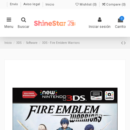
Envío
Aviso legal
Inicio
Wishlist (
0
)
Compare (
0
)
0
Menu
Buscar
Iniciar sesión
Carrito
Inicio
3DS
Software
3DS - Fire Emblem Warriors