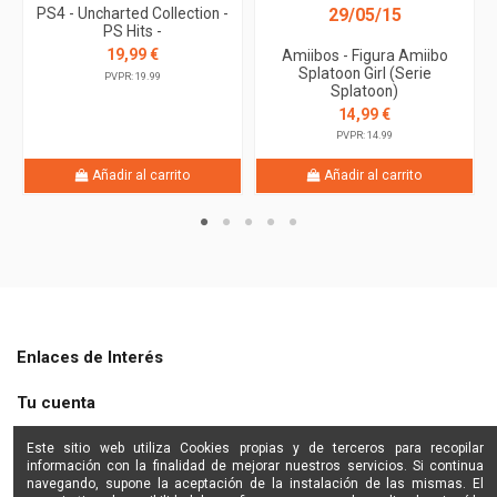
29/05/15
PS4 - Uncharted Collection -
PS Hits -
19,99 €
Amiibos - Figura Amiibo
Splatoon Girl (Serie
PVPR: 19.99
Splatoon)
14,99 €
PVPR: 14.99
Añadir al carrito
Añadir al carrito
Enlaces de Interés
Tu cuenta
Shine Star
Este sitio web utiliza Cookies propias y de terceros para recopilar
información con la finalidad de mejorar nuestros servicios. Si continua
navegando, supone la aceptación de la instalación de las mismas. El
Contactanos