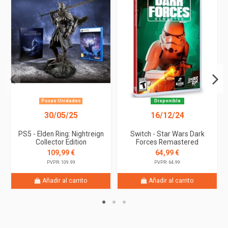
Pocas Unidades
Disponible
30/05/25
16/12/24
PS5 - Elden Ring: Nightreign
Switch - Star Wars Dark
Collector Edition
Forces Remastered
109,99 €
64,99 €
PVPR: 109.99
PVPR: 64.99
Añadir al carrito
Añadir al carrito