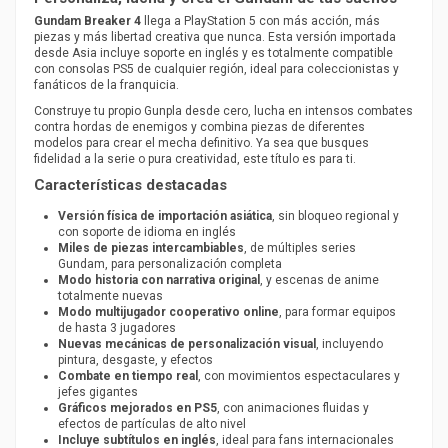
Gundam Breaker 4
llega a PlayStation 5 con más acción, más
piezas y más libertad creativa que nunca. Esta versión importada
desde Asia incluye soporte en inglés y es totalmente compatible
con consolas PS5 de cualquier región, ideal para coleccionistas y
fanáticos de la franquicia.
Construye tu propio Gunpla desde cero, lucha en intensos combates
contra hordas de enemigos y combina piezas de diferentes
modelos para crear el mecha definitivo. Ya sea que busques
fidelidad a la serie o pura creatividad, este título es para ti.
Características destacadas
Versión física de importación asiática
, sin bloqueo regional y
con soporte de idioma en inglés
Miles de piezas intercambiables
, de múltiples series
Gundam, para personalización completa
Modo historia con narrativa original
, y escenas de anime
totalmente nuevas
Modo multijugador cooperativo online
, para formar equipos
de hasta 3 jugadores
Nuevas mecánicas de personalización visual
, incluyendo
pintura, desgaste, y efectos
Combate en tiempo real
, con movimientos espectaculares y
jefes gigantes
Gráficos mejorados en PS5
, con animaciones fluidas y
efectos de partículas de alto nivel
Incluye subtítulos en inglés
, ideal para fans internacionales