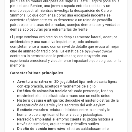
películas animadas europeas del siglo XX, este juego te pone en la
piel de Lana Benton, una joven atrapada entre la realidad y un
mundo espectral mientras investiga la desaparición de Carole
Simmons. Lo que comienza como una escapada inocente se
convierte rápidamente en un descenso a un reino de pesadilla
poblado por criaturas deformadas, conejos demoníacos y verdades
demasiado oscuras para enfrentarlas de frente.
El juego combina exploración en desplazamiento lateral, acertijos
ambientales y una narrativa inquietante, todo animado
completamente a mano con un nivel de detalle que evoca al mejor
cine de animación tradicional. La estética de
Bye Sweet Carole
contrasta lo hermoso con lo perturbador, construyendo una
experiencia emocional y visualmente impactante que se graba en la
memoria.
Características principales
Aventura narrativa en 2D
: jugabilidad tipo metroidvania ligera
con exploración, acertijos y momentos de sigilo.
Estética de animación tradicional
: cada personaje, fondo y
movimiento ha sido ilustrado a mano con un estilo único.
Historia oscura e intrigante
: descubre el misterio detrás de la
desaparición de Carole y los secretos del Ash Asylum.
Bestiario macabro
: criaturas híbridas entre lo animal y lo
humano que amplifican el terror visual y psicológico.
Narración ambiental
: el entorno cuenta su propia historia a
través de símbolos, arquitectura y detalles sutiles.
Diseño de sonido inmersivo
: efectos cuidadosamente