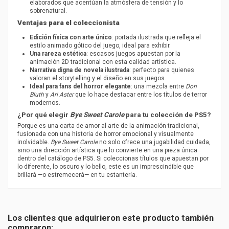
elaborados que acentúan la atmósfera de tensión y lo
sobrenatural.
Ventajas para el coleccionista
Edición física con arte único
: portada ilustrada que refleja el
estilo animado gótico del juego, ideal para exhibir.
Una rareza estética
: escasos juegos apuestan por la
animación 2D tradicional con esta calidad artística.
Narrativa digna de novela ilustrada
: perfecto para quienes
valoran el storytelling y el diseño en sus juegos.
Ideal para fans del horror elegante
: una mezcla entre
Don
Bluth
y
Ari Aster
que lo hace destacar entre los títulos de terror
modernos.
¿Por qué elegir
Bye Sweet Carole
para tu colección de PS5?
Porque es una carta de amor al arte de la animación tradicional,
fusionada con una historia de horror emocional y visualmente
inolvidable.
Bye Sweet Carole
no solo ofrece una jugabilidad cuidada,
sino una dirección artística que lo convierte en una pieza única
dentro del catálogo de PS5. Si coleccionas títulos que apuestan por
lo diferente, lo oscuro y lo bello, este es un imprescindible que
brillará —o estremecerá— en tu estantería.
PEGI
16
Los clientes que adquirieron este producto también
compraron: