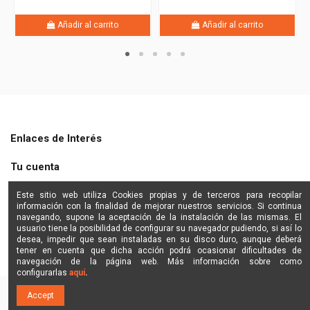
Añadir al carrito
Añadir al carrito
Enlaces de Interés
Tu cuenta
Shine Star
Este sitio web utiliza Cookies propias y de terceros para recopilar
información con la finalidad de mejorar nuestros servicios. Si continua
navegando, supone la aceptación de la instalación de las mismas. El
Contactanos
usuario tiene la posibilidad de configurar su navegador pudiendo, si así lo
desea, impedir que sean instaladas en su disco duro, aunque deberá
tener en cuenta que dicha acción podrá ocasionar dificultades de
navegación de la página web. Más información sobre como
configurarlas
aquí
.
Accept