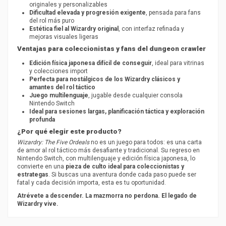
originales y personalizables
Dificultad elevada y progresión exigente
, pensada para fans
del rol más puro
Estética fiel al Wizardry original
, con interfaz refinada y
mejoras visuales ligeras
Ventajas para coleccionistas y fans del dungeon crawler
Edición física japonesa difícil de conseguir
, ideal para vitrinas
y colecciones import
Perfecta para nostálgicos de los Wizardry clásicos y
amantes del rol táctico
Juego multilenguaje
, jugable desde cualquier consola
Nintendo Switch
Ideal para sesiones largas, planificación táctica y exploración
profunda
¿Por qué elegir este producto?
Wizardry: The Five Ordeals
no es un juego para todos: es una carta
de amor al rol táctico más desafiante y tradicional. Su regreso en
Nintendo Switch, con multilenguaje y edición física japonesa, lo
convierte en una
pieza de culto ideal para coleccionistas y
estrategas
. Si buscas una aventura donde cada paso puede ser
fatal y cada decisión importa, esta es tu oportunidad.
Atrévete a descender. La mazmorra no perdona. El legado de
Wizardry vive.
PEGI
12