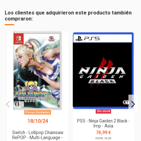
Los clientes que adquirieron este producto también
compraron:
Sin stock
Pocas Unidades
18/10/24
PS5 - Ninja Gaiden 2 Black -
Imp - Asia
74,99 €
Switch - Lollipop Chainsaw
RePOP - Multi-Language -
PVPR: 74.99