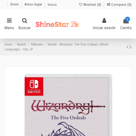
Envío
Aviso legal
Inicio
Wishlist (
0
)
Compare (
0
)
0
Menu
Buscar
Iniciar sesión
Carrito
Inicio
Switch
Software
Switch - Wizardry: The Five Ordeals (Multi-
Language) - Imp JP