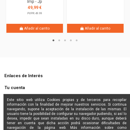
Imp - Jp
49,99 €
PVPR: 49.99
Añadir al carrito
Añadir al carrito
Enlaces de Interés
Tu cuenta
Shine Star
Este sitio web utiliza Cookies propias y de terceros para recopilar
información con la finalidad de mejorar nuestros servicios. Si continua
navegando, supone la aceptación de la instalación de las mismas. El
Contactanos
usuario tiene la posibilidad de configurar su navegador pudiendo, si así lo
desea, impedir que sean instaladas en su disco duro, aunque deberá
tener en cuenta que dicha acción podrá ocasionar dificultades de
navegación de la página web. Más información sobre como