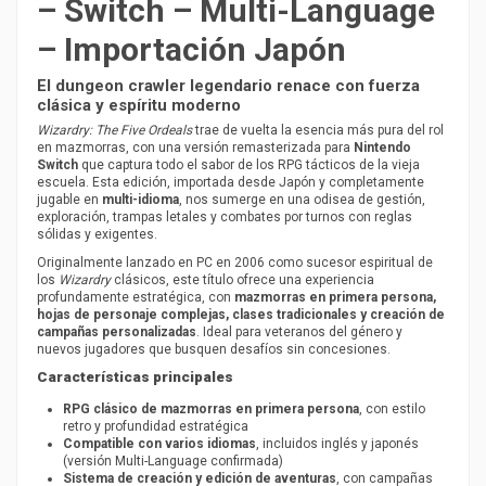
– Switch – Multi-Language
– Importación Japón
El dungeon crawler legendario renace con fuerza
clásica y espíritu moderno
Wizardry: The Five Ordeals
trae de vuelta la esencia más pura del rol
en mazmorras, con una versión remasterizada para
Nintendo
Switch
que captura todo el sabor de los RPG tácticos de la vieja
escuela. Esta edición, importada desde Japón y completamente
jugable en
multi-idioma
, nos sumerge en una odisea de gestión,
exploración, trampas letales y combates por turnos con reglas
sólidas y exigentes.
Originalmente lanzado en PC en 2006 como sucesor espiritual de
los
Wizardry
clásicos, este título ofrece una experiencia
profundamente estratégica, con
mazmorras en primera persona,
hojas de personaje complejas, clases tradicionales y creación de
campañas personalizadas
. Ideal para veteranos del género y
nuevos jugadores que busquen desafíos sin concesiones.
Características principales
RPG clásico de mazmorras en primera persona
, con estilo
retro y profundidad estratégica
Compatible con varios idiomas
, incluidos inglés y japonés
(versión Multi-Language confirmada)
Sistema de creación y edición de aventuras
, con campañas