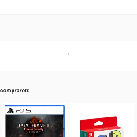
3
n compraron: