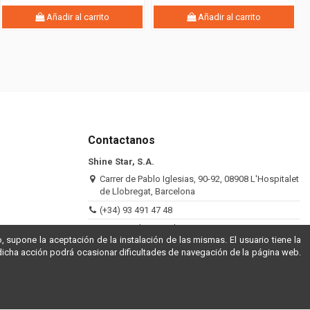
Añadir al carrito
Añadir al carrito
Contactanos
Shine Star, S.A.
Carrer de Pablo Iglesias, 90-92, 08908 L'Hospitalet
de Llobregat, Barcelona
(+34) 93 491 47 48
atencioncliente@shinestar.es
, supone la aceptación de la instalación de las mismas. El usuario tiene la
dicha acción podrá ocasionar dificultades de navegación de la página web.