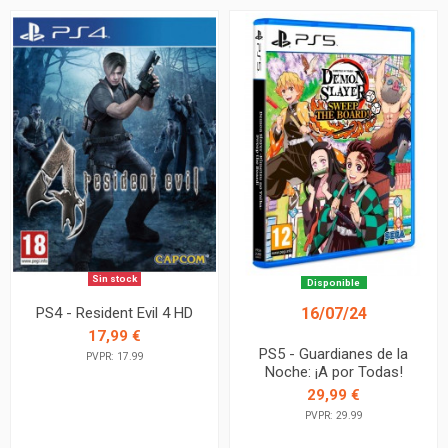
Sin stock
Disponible
PS4 - Resident Evil 4 HD
16/07/24
17,99 €
PS5 - Guardianes de la
PVPR: 17.99
Noche: ¡A por Todas!
29,99 €
PVPR: 29.99