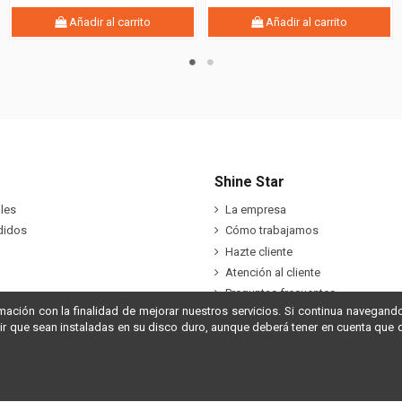
Añadir al carrito
Añadir al carrito
Shine Star
les
La empresa
didos
Cómo trabajamos
Hazte cliente
Atención al cliente
Preguntas frecuentes
rmación con la finalidad de mejorar nuestros servicios. Si continua navegando
dir que sean instaladas en su disco duro, aunque deberá tener en cuenta que 