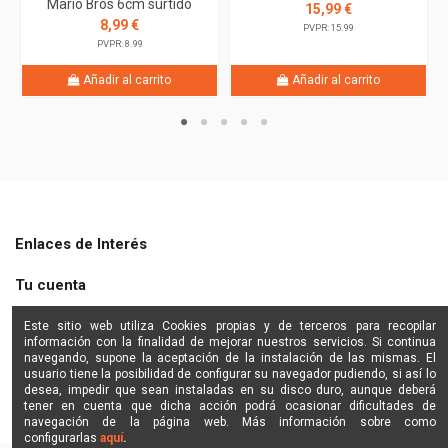
Mario Bros 6cm surtido
15,99 €
8,99 €
PVPR: 15.99
PVPR: 8.99
Añadir al carrito
Añadir al carrito
Enlaces de Interés
Tu cuenta
Shine Star
Este sitio web utiliza Cookies propias y de terceros para recopilar
información con la finalidad de mejorar nuestros servicios. Si continua
navegando, supone la aceptación de la instalación de las mismas. El
Contactanos
usuario tiene la posibilidad de configurar su navegador pudiendo, si así lo
desea, impedir que sean instaladas en su disco duro, aunque deberá
tener en cuenta que dicha acción podrá ocasionar dificultades de
navegación de la página web. Más información sobre como
configurarlas
aquí
.