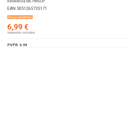
Referencia
ME PMSDP
EAN
5051265735171
Pocas Unidades
6,99 €
Impuestos incluidos
PVPR: 6.99