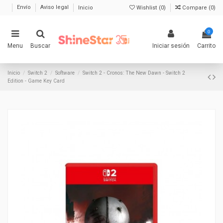
Envío
Aviso legal
Inicio
Wishlist (
0
)
Compare (
0
)
0
Menu
Buscar
Iniciar sesión
Carrito
Inicio
Switch 2
Software
Switch 2 - Cronos: The New Dawn - Switch 2
Edition - Game Key Card