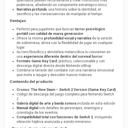
quemados pueden recombinarse y crear monstruos más
poderosos, añadiendo un componente estratégico único.
Narrativa profunda
: una historia sobre la identidad, el
sacrificio y las consecuencias de manipular el tiempo.
Ventajas
Perfecto para jugadores que buscan
terror psicológico
portátil con calidad de nueva generación
.
Ofrece la misma
profundidad visual y narrativa
de la versión
de sobremesa, ahora con la flexibilidad de jugar en cualquier
lugar.
Su tono filosófico y atmósfera melancólica lo convierten en
una
experiencia diferente dentro del survival horror
.
Formato Game Key Card
: práctico, coleccionable y con
descarga digital directa desde Nintendo eShop.
Combina la tensión del combate con una narrativa emocional
que invita a rejugar y descubrir nuevos matices.
Contenido del producto
Cronos: The New Dawn – Switch 2 Version (Game Key Card)
Código de descarga del juego completo para Nintendo Switch
2
Galería digital de arte y banda sonora
incluida en esta edición
Manual digital
con detalles de personajes, enemigos y
cronología de los eventos
Compatibilidad total con funciones de Switch 2
, incluyendo
vibración háptica avanzada y sonido inmersivo