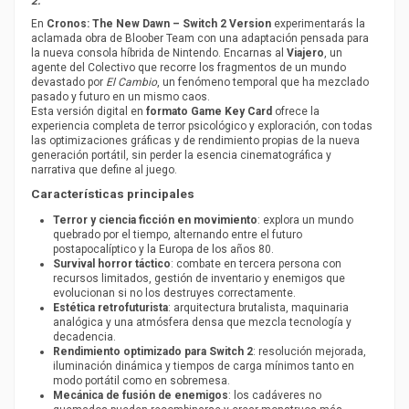
2.
En
Cronos: The New Dawn – Switch 2 Version
experimentarás la
aclamada obra de Bloober Team con una adaptación pensada para
la nueva consola híbrida de Nintendo. Encarnas al
Viajero
, un
agente del Colectivo que recorre los fragmentos de un mundo
devastado por
El Cambio
, un fenómeno temporal que ha mezclado
pasado y futuro en un mismo caos.
Esta versión digital en
formato Game Key Card
ofrece la
experiencia completa de terror psicológico y exploración, con todas
las optimizaciones gráficas y de rendimiento propias de la nueva
generación portátil, sin perder la esencia cinematográfica y
narrativa que define al juego.
Características principales
Terror y ciencia ficción en movimiento
: explora un mundo
quebrado por el tiempo, alternando entre el futuro
postapocalíptico y la Europa de los años 80.
Survival horror táctico
: combate en tercera persona con
recursos limitados, gestión de inventario y enemigos que
evolucionan si no los destruyes correctamente.
Estética retrofuturista
: arquitectura brutalista, maquinaria
analógica y una atmósfera densa que mezcla tecnología y
decadencia.
Rendimiento optimizado para Switch 2
: resolución mejorada,
iluminación dinámica y tiempos de carga mínimos tanto en
modo portátil como en sobremesa.
Mecánica de fusión de enemigos
: los cadáveres no