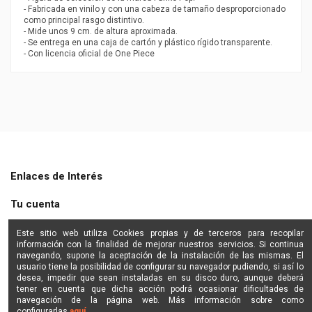
- Fabricada en vinilo y con una cabeza de tamaño desproporcionado
como principal rasgo distintivo.
- Mide unos 9 cm. de altura aproximada.
- Se entrega en una caja de cartón y plástico rígido transparente.
- Con licencia oficial de One Piece
PEGI
3
Enlaces de Interés
Tu cuenta
Shine Star
Este sitio web utiliza Cookies propias y de terceros para recopilar
información con la finalidad de mejorar nuestros servicios. Si continua
navegando, supone la aceptación de la instalación de las mismas. El
Contactanos
usuario tiene la posibilidad de configurar su navegador pudiendo, si así lo
desea, impedir que sean instaladas en su disco duro, aunque deberá
tener en cuenta que dicha acción podrá ocasionar dificultades de
navegación de la página web. Más información sobre como
configurarlas
aquí
.