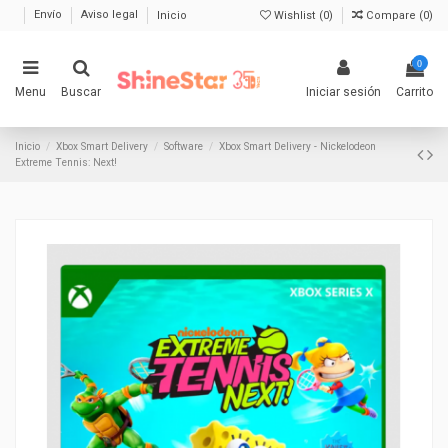
Envío
Aviso legal
Inicio
Wishlist (
0
)
Compare (
0
)
0
Menu
Buscar
Iniciar sesión
Carrito
Inicio
Xbox Smart Delivery
Software
Xbox Smart Delivery - Nickelodeon
Extreme Tennis: Next!