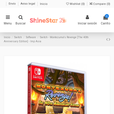
Envío
Aviso legal
Inicio
Wishlist (
0
)
Compare (
0
)
0
Menu
Buscar
Iniciar sesión
Carrito
Inicio
Switch
Software
Switch - Montezuma's Revenge [The 40th
Anniversary Edition] - Imp Asia