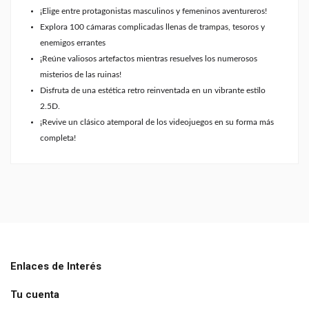
¡Elige entre protagonistas masculinos y femeninos aventureros!
Explora 100 cámaras complicadas llenas de trampas, tesoros y
enemigos errantes
¡Reúne valiosos artefactos mientras resuelves los numerosos
misterios de las ruinas!
Disfruta de una estética retro reinventada en un vibrante estilo
2.5D.
¡Revive un clásico atemporal de los videojuegos en su forma más
completa!
PEGI
7
Enlaces de Interés
Tu cuenta