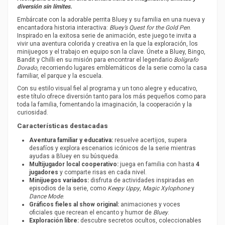
diversión sin límites.
Embárcate con la adorable perrita Bluey y su familia en una nueva y
encantadora historia interactiva:
Bluey’s Quest for the Gold Pen
.
Inspirado en la exitosa serie de animación, este juego te invita a
vivir una aventura colorida y creativa en la que la exploración, los
minijuegos y el trabajo en equipo son la clave. Únete a Bluey, Bingo,
Bandit y Chilli en su misión para encontrar el legendario
Bolígrafo
Dorado
, recorriendo lugares emblemáticos de la serie como la casa
familiar, el parque y la escuela.
Con su estilo visual fiel al programa y un tono alegre y educativo,
este título ofrece diversión tanto para los más pequeños como para
toda la familia, fomentando la imaginación, la cooperación y la
curiosidad.
Características destacadas
Aventura familiar y educativa:
resuelve acertijos, supera
desafíos y explora escenarios icónicos de la serie mientras
ayudas a Bluey en su búsqueda.
Multijugador local cooperativo:
juega en familia con hasta
4
jugadores
y comparte risas en cada nivel.
Minijuegos variados:
disfruta de actividades inspiradas en
episodios de la serie, como
Keepy Uppy
,
Magic Xylophone
y
Dance Mode
.
Gráficos fieles al show original:
animaciones y voces
oficiales que recrean el encanto y humor de
Bluey
.
Exploración libre:
descubre secretos ocultos, coleccionables