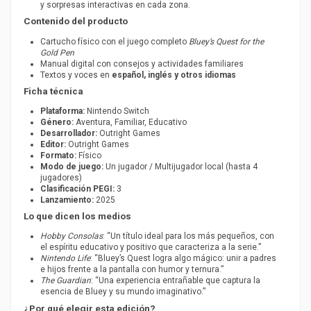
y sorpresas interactivas en cada zona.
Contenido del producto
Cartucho físico con el juego completo
Bluey’s Quest for the
Gold Pen
Manual digital con consejos y actividades familiares
Textos y voces en
español, inglés y otros idiomas
Ficha técnica
Plataforma:
Nintendo Switch
Género:
Aventura, Familiar, Educativo
Desarrollador:
Outright Games
Editor:
Outright Games
Formato:
Físico
Modo de juego:
Un jugador / Multijugador local (hasta 4
jugadores)
Clasificación PEGI:
3
Lanzamiento:
2025
Lo que dicen los medios
Hobby Consolas
: “Un título ideal para los más pequeños, con
el espíritu educativo y positivo que caracteriza a la serie.”
Nintendo Life
: “Bluey’s Quest logra algo mágico: unir a padres
e hijos frente a la pantalla con humor y ternura.”
The Guardian
: “Una experiencia entrañable que captura la
esencia de Bluey y su mundo imaginativo.”
¿Por qué elegir esta edición?