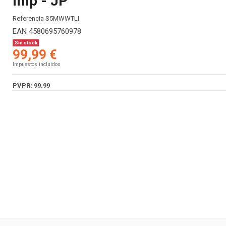
Imp - JP
Referencia
S5MWWTLI
EAN
4580695760978
Sin stock
99,99 €
Impuestos incluidos
PVPR: 99.99