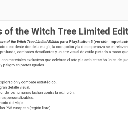
of the Witch Tree Limited Edit
s of the Witch Tree Limited Edition
para PlayStation 5 (versión importaci
 decadente donde la magia, la corrupción y la desesperanza se entrelazan en
rofunda, combates desafiantes y un arte visual de estilo pintado a mano que 
con materiales exclusivos que celebran el arte y la ambientación única del jue
y peligro en partes iguales.
exploración y combate estratégico.
ran detalle visual.
onde los humanos luchan contra la extinción.
oras personalizables.
brío del viaje.
las PS5 europeas (región libre).