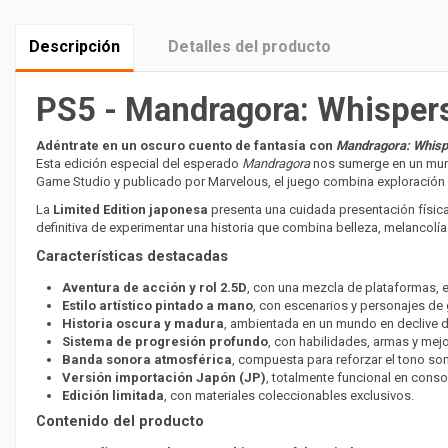
Descripción
Detalles del producto
ChatGPT Plus
PS5 - Mandragora: Whispers 
Adéntrate en un oscuro cuento de fantasía con
Mandragora: Whisper
Esta edición especial del esperado
Mandragora
nos sumerge en un mundo
Game Studio y publicado por Marvelous, el juego combina exploración p
La
Limited Edition japonesa
presenta una cuidada presentación física 
definitiva de experimentar una historia que combina belleza, melancolía 
Características destacadas
Aventura de acción y rol 2.5D
, con una mezcla de plataformas, 
Estilo artístico pintado a mano
, con escenarios y personajes de g
Historia oscura y madura
, ambientada en un mundo en declive d
Sistema de progresión profundo
, con habilidades, armas y mej
Banda sonora atmosférica
, compuesta para reforzar el tono som
Versión importación Japón (JP)
, totalmente funcional en conso
Edición limitada
, con materiales coleccionables exclusivos.
Contenido del producto