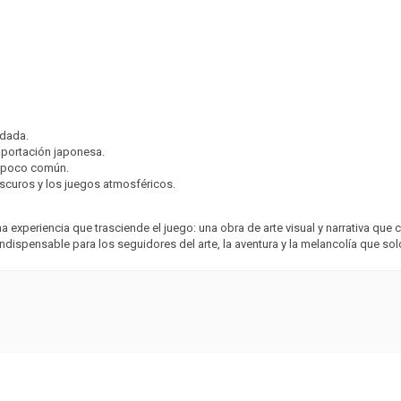
idada.
importación japonesa.
vo poco común.
oscuros y los juegos atmosféricos.
a experiencia que trasciende el juego: una obra de arte visual y narrativa que
ndispensable para los seguidores del arte, la aventura y la melancolía que so
3