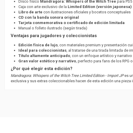
Disco físico
Mandragora: Whispers of the Witch Tree
para PS5
Caja con arte exclusivo de la
Limited Edition (versión japonesa)
Libro de arte
con ilustraciones oficiales y bocetos conceptuales
CD con la banda sonora original
Tarjeta conmemorativa o certificado de edición limitada
Manual o folleto ilustrado (según tirada)
Ventajas para jugadores y coleccionistas
Edición física de lujo
, con materiales premium y presentación cu
Ideal para coleccionistas
, al tratarse de una tirada limitada de 
Título altamente anticipado
, con un enfoque artístico y narrati
Gran valor estético y narrativo
, perfecto para fans de los RPG 
¿Por qué elegir esta edición?
Mandragora: Whispers of the Witch Tree Limited Edition - Import JP
es un
exclusiva y sus extras coleccionables hacen de esta edición una pieza i
PEGI