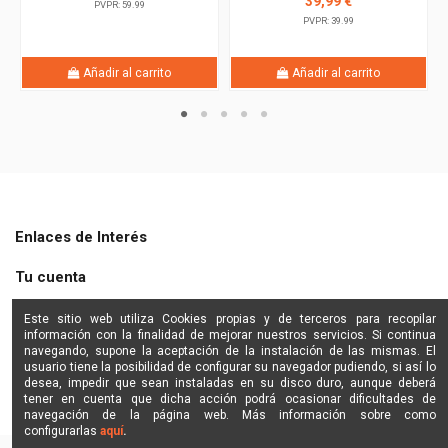
39,99 €
PVPR: 59.99
PVPR: 39.99
Añadir al carrito
Añadir al carrito
Enlaces de Interés
Tu cuenta
Shine Star
Este sitio web utiliza Cookies propias y de terceros para recopilar
información con la finalidad de mejorar nuestros servicios. Si continua
navegando, supone la aceptación de la instalación de las mismas. El
Contactanos
usuario tiene la posibilidad de configurar su navegador pudiendo, si así lo
desea, impedir que sean instaladas en su disco duro, aunque deberá
tener en cuenta que dicha acción podrá ocasionar dificultades de
navegación de la página web. Más información sobre como
configurarlas
aquí
.