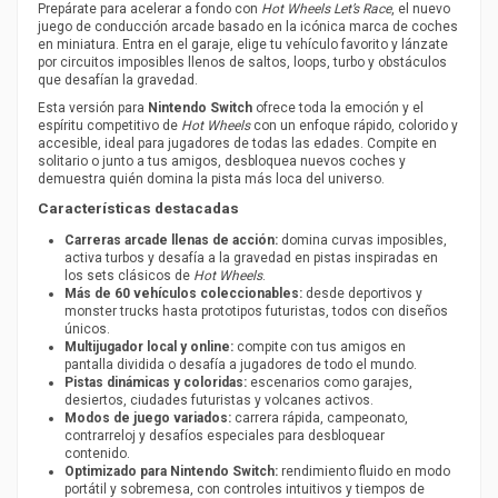
Prepárate para acelerar a fondo con
Hot Wheels Let’s Race
, el nuevo
juego de conducción arcade basado en la icónica marca de coches
en miniatura. Entra en el garaje, elige tu vehículo favorito y lánzate
por circuitos imposibles llenos de saltos, loops, turbo y obstáculos
que desafían la gravedad.
Esta versión para
Nintendo Switch
ofrece toda la emoción y el
espíritu competitivo de
Hot Wheels
con un enfoque rápido, colorido y
accesible, ideal para jugadores de todas las edades. Compite en
solitario o junto a tus amigos, desbloquea nuevos coches y
demuestra quién domina la pista más loca del universo.
Características destacadas
Carreras arcade llenas de acción:
domina curvas imposibles,
activa turbos y desafía a la gravedad en pistas inspiradas en
los sets clásicos de
Hot Wheels
.
Más de 60 vehículos coleccionables:
desde deportivos y
monster trucks hasta prototipos futuristas, todos con diseños
únicos.
Multijugador local y online:
compite con tus amigos en
pantalla dividida o desafía a jugadores de todo el mundo.
Pistas dinámicas y coloridas:
escenarios como garajes,
desiertos, ciudades futuristas y volcanes activos.
Modos de juego variados:
carrera rápida, campeonato,
contrarreloj y desafíos especiales para desbloquear
contenido.
Optimizado para Nintendo Switch:
rendimiento fluido en modo
portátil y sobremesa, con controles intuitivos y tiempos de