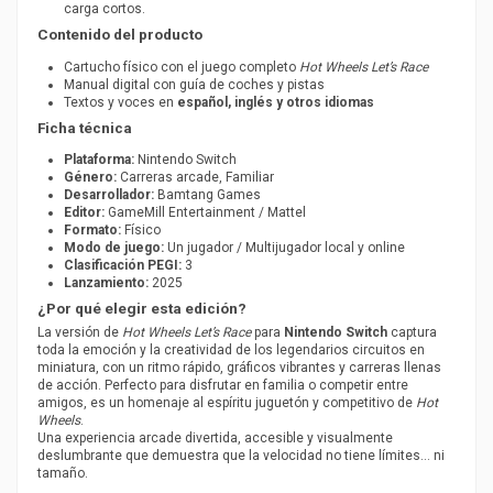
carga cortos.
Contenido del producto
Cartucho físico con el juego completo
Hot Wheels Let’s Race
Manual digital con guía de coches y pistas
Textos y voces en
español, inglés y otros idiomas
Ficha técnica
Plataforma:
Nintendo Switch
Género:
Carreras arcade, Familiar
Desarrollador:
Bamtang Games
Editor:
GameMill Entertainment / Mattel
Formato:
Físico
Modo de juego:
Un jugador / Multijugador local y online
Clasificación PEGI:
3
Lanzamiento:
2025
¿Por qué elegir esta edición?
La versión de
Hot Wheels Let’s Race
para
Nintendo Switch
captura
toda la emoción y la creatividad de los legendarios circuitos en
miniatura, con un ritmo rápido, gráficos vibrantes y carreras llenas
de acción. Perfecto para disfrutar en familia o competir entre
amigos, es un homenaje al espíritu juguetón y competitivo de
Hot
Wheels
.
Una experiencia arcade divertida, accesible y visualmente
deslumbrante que demuestra que la velocidad no tiene límites… ni
tamaño.