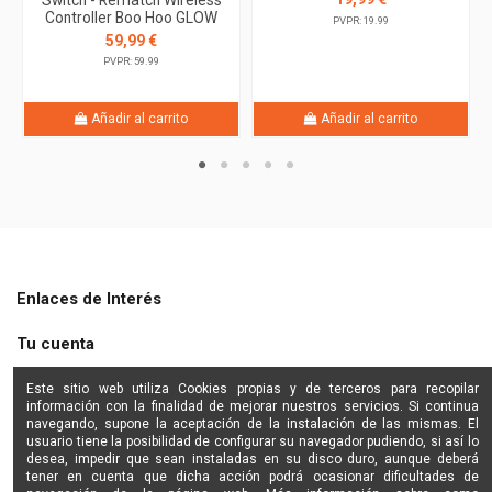
Controller Boo Hoo GLOW
PVPR: 19.99
59,99 €
PVPR: 59.99
Añadir al carrito
Añadir al carrito
Enlaces de Interés
Tu cuenta
Shine Star
Este sitio web utiliza Cookies propias y de terceros para recopilar
información con la finalidad de mejorar nuestros servicios. Si continua
navegando, supone la aceptación de la instalación de las mismas. El
Contactanos
usuario tiene la posibilidad de configurar su navegador pudiendo, si así lo
desea, impedir que sean instaladas en su disco duro, aunque deberá
tener en cuenta que dicha acción podrá ocasionar dificultades de