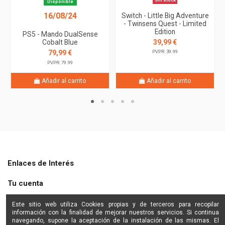
Sin stock
Disponible
16/08/24
Switch - Little Big Adventure
- Twinsens Quest - Limited
Edition
PS5 - Mando DualSense
39,99 €
Cobalt Blue
79,99 €
PVPR: 39.99
PVPR: 79.99
Añadir al carrito
Añadir al carrito
Enlaces de Interés
Tu cuenta
Shine Star
Este sitio web utiliza Cookies propias y de terceros para recopilar
información con la finalidad de mejorar nuestros servicios. Si continua
navegando, supone la aceptación de la instalación de las mismas. El
Contactanos