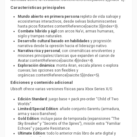
Características principales
Mundo abierto en primera persona
repleto de vida salvaje y
ecosistemas interactivos, desde selvas bioluminiscentes
hasta picos flotantes:contentReference[oaicite:3]{index=3}.
Combate híbrido y ágil
con arcos Na’vi, armas humanas,
sigilo y trampas naturales.
Desarrollo cultural basado en habilidades
y progresión
narrativa desde la opresión hacia el liderazgo nativo.
Narrativa rica y personal
, con cinemáticas envolventes y
misiones principales/clanicas que expanden el canon de
Avatar:contentReference[oaicite:4]{index=4}.
Exploración dinámica
: monta ikran, escala pilares o explora
cuevas; las opciones son flexibles y
orgánicas:contentReference[oaicite:5]{index=5}.
Ediciones y contenido adicional
Ubisoft ofrece varias versiones físicas para Xbox Series X/S:
Edición Standard
: juego base + pack pre-order “Child of Two
Worlds”.
Limited/Special Edition
: añade conjunto Sarentu (armadura,
arma y saco Banshee).
Gold Edition
: incluye pase de temporada (expansiones “The
Sky Breaker” y “Secrets of the Spires”), misión extra “Familiar
Echoes” y paquete Resistance.
Ultimate Edition
: todo lo anterior más libro de arte digital y