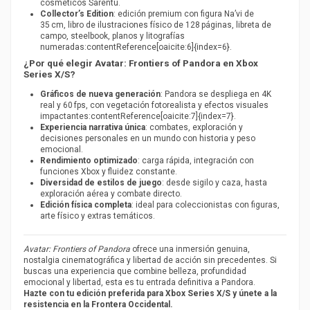
cosmeticos Sarentu.
Collector’s Edition
: edición premium con figura Na’vi de
35 cm, libro de ilustraciones físico de 128 páginas, libreta de
campo, steelbook, planos y litografías
numeradas:contentReference[oaicite:6]{index=6}.
¿Por qué elegir Avatar: Frontiers of Pandora en Xbox
Series X/S?
Gráficos de nueva generación
: Pandora se despliega en 4K
real y 60 fps, con vegetación fotorealista y efectos visuales
impactantes:contentReference[oaicite:7]{index=7}.
Experiencia narrativa única
: combates, exploración y
decisiones personales en un mundo con historia y peso
emocional.
Rendimiento optimizado
: carga rápida, integración con
funciones Xbox y fluidez constante.
Diversidad de estilos de juego
: desde sigilo y caza, hasta
exploración aérea y combate directo.
Edición física completa
: ideal para coleccionistas con figuras,
arte físico y extras temáticos.
Avatar: Frontiers of Pandora
ofrece una inmersión genuina,
nostalgia cinematográfica y libertad de acción sin precedentes. Si
buscas una experiencia que combine belleza, profundidad
emocional y libertad, esta es tu entrada definitiva a Pandora.
Hazte con tu edición preferida para Xbox Series X/S y únete a la
resistencia en la Frontera Occidental.