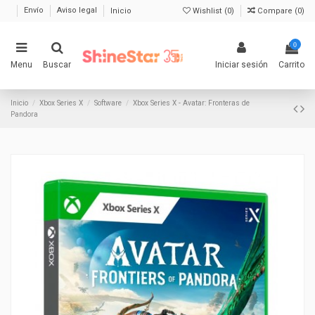
Envío
Aviso legal
Inicio
Wishlist (
0
)
Compare (
0
)
0
Menu
Buscar
Iniciar sesión
Carrito
Inicio
Xbox Series X
Software
Xbox Series X - Avatar: Fronteras de
Pandora