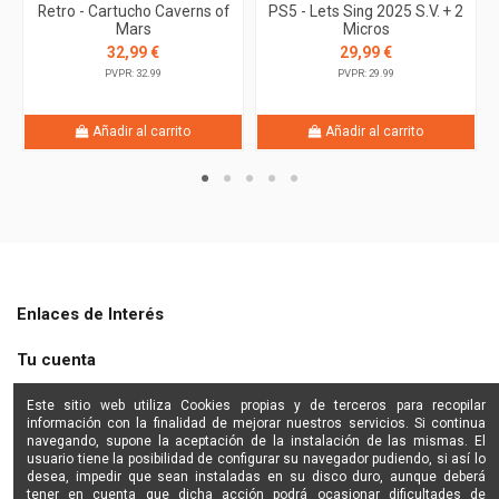
Retro - Cartucho Caverns of
PS5 - Lets Sing 2025 S.V. + 2
Mars
Micros
32,99 €
29,99 €
PVPR: 32.99
PVPR: 29.99
Añadir al carrito
Añadir al carrito
Enlaces de Interés
Tu cuenta
Shine Star
Este sitio web utiliza Cookies propias y de terceros para recopilar
información con la finalidad de mejorar nuestros servicios. Si continua
navegando, supone la aceptación de la instalación de las mismas. El
Contactanos
usuario tiene la posibilidad de configurar su navegador pudiendo, si así lo
desea, impedir que sean instaladas en su disco duro, aunque deberá
tener en cuenta que dicha acción podrá ocasionar dificultades de