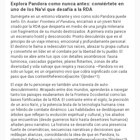
Explora Pandora como nunca antes: conviértete en
uno de los Na’vi que desafía a la RDA
Sumérgete en un entorno vibrante y vivo como solo Pandora puede
serlo. En
Avatar: Frontiers of Pandora
, encarnas a un joven Na’vi
criado por la RDA que despierta en medio de una jungla milenaria
con fragmentos de su mundo destrozados. A primera vista parece
un escenario hostil y desconocido. Pronto descubrirás que es el
principio de un viaje intenso, emocional y profundamente personal.
El destino te llama a redescubrir tus raíces, abrazar tu propia cultura
y convertirte en líder en el combate por la libertad de tu pueblo. El
mundo se abre ante tus ojos con detalles asombrosos: fauna
luminosa, cascadas gigantes, pilares flotantes, zonas de alta
diversidad y vida salvaje que respira y reacciona —Pandora no es
solo un lugar, es un organismo vivo que cobra significado con cada
paso que das:contentReference[oaicite:1]{index=1}.
El viaje de tu personaje es también una travesía de auto-
descubrimiento. Atrapado entre dos mundos, aprenderás a navegar
tanto los paisajes exuberantes de la Frontera Occidental como las
bases fortificadas de la RDA. El contraste entre el sigilo, la precisión
de un arco Na’vi, y la potencia bruta de la tecnología humana crea
un híbrido de combate dinámico. Las habilidades se desbloquean en
árboles que reflejan tu evolución espiritual y cultural, y los aliados
que encuentras (desde guerreros Na’vi hasta desertores humanos)
añaden peso narrativo. La historia se desarrolla con una presencia
fuerte de cinemáticas, secuencias narrativas y decisiones que
redibujan alianzas, consolidando la idea de que en Pandora, tu
identidad define la revolución:contentReference[oaicite:2]{index=2}.