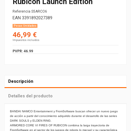
Rubicon Launch Edition
Referencia
S5ARCO6
EAN
3391892027389
Pocas Unidades
46,99 €
Impuestos incluidos
PVPR: 46.99
Descripción
Detalles del producto
BANDAI NAMCO Entertainment y FromSoftware buscan ofrecer un nuevo juego 
de acción a partir del conocimiento adquirido durante el desarrollo de las series 
DARK SOULS y ELDEN RING.
ARMORED CORE VI FIRES OF RUBICON combina la larga trayectoria de 
FromSoftware en el sector de los juegos de robots (o mecas) y su característica 