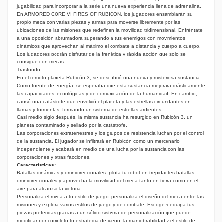
jugabilidad para incorporar a la serie una nueva experiencia llena de adrenalina.
En ARMORED CORE VI FIRES OF RUBICON, los jugadores ensamblarán su 
propio meca con varias piezas y armas para moverse libremente por las 
ubicaciones de las misiones que redefinen la movilidad tridimensional. Enfréntate 
a una oposición abrumadora superando a tus enemigos con movimientos 
dinámicos que aprovechan al máximo el combate a distancia y cuerpo a cuerpo. 
Los jugadores podrán disfrutar de la frenética y rápida acción que solo se 
consigue con mecas.
Trasfondo
En el remoto planeta Rubicón 3, se descubrió una nueva y misteriosa sustancia. 
Como fuente de energía, se esperaba que esta sustancia mejorara drásticamente 
las capacidades tecnológicas y de comunicación de la humanidad. En cambio, 
causó una catástrofe que envolvió el planeta y las estrellas circundantes en 
llamas y tormentas, formando un sistema de estrellas ardientes.
Casi medio siglo después, la misma sustancia ha resurgido en Rubicón 3, un 
planeta contaminado y sellado por la catástrofe.
Las corporaciones extraterrestres y los grupos de resistencia luchan por el control 
de la sustancia. El jugador se infiltrará en Rubicón como un mercenario 
independiente y acabará en medio de una lucha por la sustancia con las 
corporaciones y otras facciones.
Características:
Batallas dinámicas y omnidireccionales: pilota tu robot en trepidantes batallas 
omnidireccionales y aprovecha la movilidad del meca tanto en tierra como en el 
aire para alcanzar la victoria.
Personaliza el meca a tu estilo de juego: personaliza el diseño del meca entre las 
misiones y explora varios estilos de juego y de combate. Escoge y equipa tus 
piezas preferidas gracias a un sólido sistema de personalización que puede 
modificar por completo tu estrategia de juego, la maniobrabilidad y el estilo de 