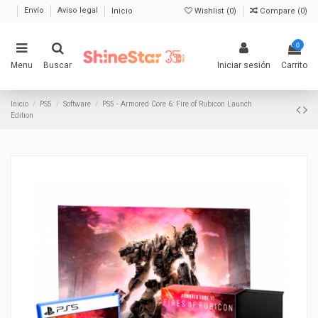
Envío
Aviso legal
Inicio
Wishlist (
0
)
Compare (
0
)
0
Menu
Buscar
Iniciar sesión
Carrito
Inicio
PS5
Software
PS5 - Armored Core 6: Fire of Rubicon Launch
Edition