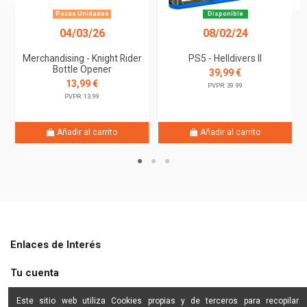
Pocas Unidades
Disponible
04/03/26
08/02/24
Merchandising - Knight Rider
PS5 - Helldivers II
Bottle Opener
39,99 €
13,99 €
PVPR: 39.99
PVPR: 13.99
Añadir al carrito
Añadir al carrito
Enlaces de Interés
Tu cuenta
Shine Star
Este sitio web utiliza Cookies propias y de terceros para recopilar