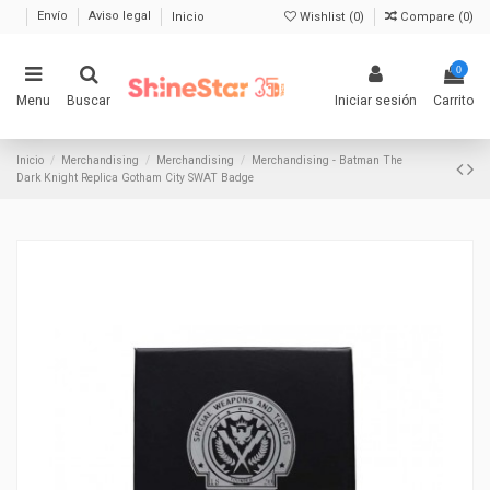
Envío
Aviso legal
Inicio
Wishlist (
0
)
Compare (
0
)
0
Menu
Buscar
Iniciar sesión
Carrito
Inicio
Merchandising
Merchandising
Merchandising - Batman The
Dark Knight Replica Gotham City SWAT Badge