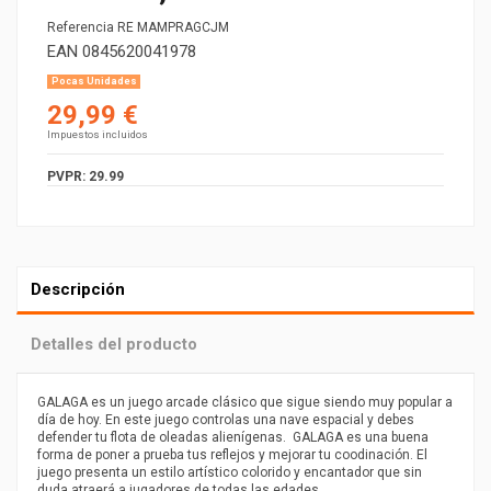
Referencia
RE MAMPRAGCJM
EAN
0845620041978
Pocas Unidades
29,99 €
Impuestos incluidos
PVPR: 29.99
Descripción
Detalles del producto
GALAGA es un juego arcade clásico que sigue siendo muy popular a
día de hoy. En este juego controlas una nave espacial y debes
defender tu flota de oleadas alienígenas. GALAGA es una buena
forma de poner a prueba tus reflejos y mejorar tu coodinación. El
juego presenta un estilo artístico colorido y encantador que sin
duda atraerá a jugadores de todas las edades.