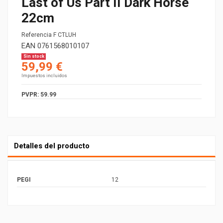
Last of Us Part II Dark Horse
22cm
Referencia
F CTLUH
EAN
0761568010107
Sin stock
59,99 €
Impuestos incluidos
PVPR: 59.99
Detalles del producto
PEGI
12