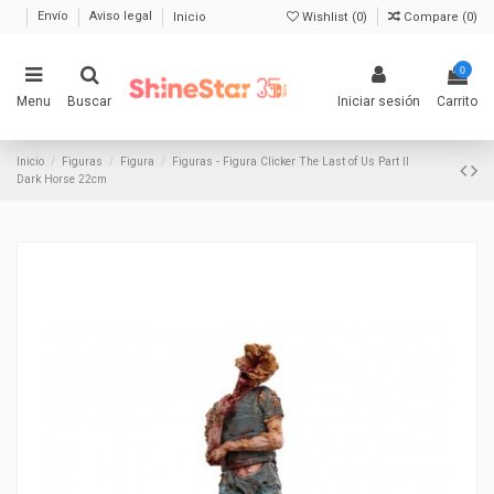
Envío
Aviso legal
Inicio
Wishlist (
0
)
Compare (
0
)
0
Menu
Buscar
Iniciar sesión
Carrito
Inicio
Figuras
Figura
Figuras - Figura Clicker The Last of Us Part II
Dark Horse 22cm