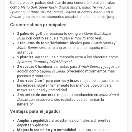
Con este pack, podrás disfrutar de una inmersión total en títulos
como
Mario Golf: Super Rush
,
Switch Sports
,
Mario Tennis Aces
,
Splatoon
,
Fortnite
,
DOOM Eternal
,
Legend of Zelda
y
Mario Kart 8
Deluxe
, gracias a sus accesorios adaptados a cada tipo de juego.
Características principales
2 palos de golf
: perfecciona tu swing en
Mario Golf: Super
Rush
con controles que simulan el movimiento real.
2 raquetas de tenis/bádminton
: ideales para
Switch Sports
y
Mario Tennis Aces
, para una experiencia de raqueta más
auténtica.
2 pistolas
: agregan una dimensión extra a los shooters como
Splatoon
,
Fortnite
y
DOOM Eternal
.
2 espadas Chambara
: perfectas para
Switch Sports
y juegos de
acción como
Legend of Zelda
, ofreciendo movimientos más
precisos y naturales.
2 correas 2 en 1 para piernas y brazos
: ajustables para todas
las edades, sujetan firmemente los mandos Joy-Con para
mayor seguridad y comodidad.
2 volantes de carreras
: mejora tu conducción en
Mario Kart 8
Deluxe
con estos volantes realistas que aumentan la
inmersión.
Ventajas para el jugador
Amplía la jugabilidad
al adaptar los controles a diferentes
deportes y géneros.
Mejora la precisión y la comodidad
, ideal para sesiones