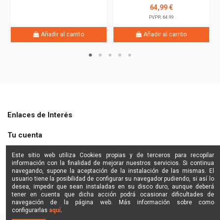
64,99 €
PVPR: 64.99
Añadir al carrito
Añadir al carrito
Enlaces de Interés
Tu cuenta
Shine Star
Este sitio web utiliza Cookies propias y de terceros para recopilar
información con la finalidad de mejorar nuestros servicios. Si continua
navegando, supone la aceptación de la instalación de las mismas. El
Contactanos
usuario tiene la posibilidad de configurar su navegador pudiendo, si así lo
desea, impedir que sean instaladas en su disco duro, aunque deberá
tener en cuenta que dicha acción podrá ocasionar dificultades de
navegación de la página web. Más información sobre como
configurarlas
aquí
.