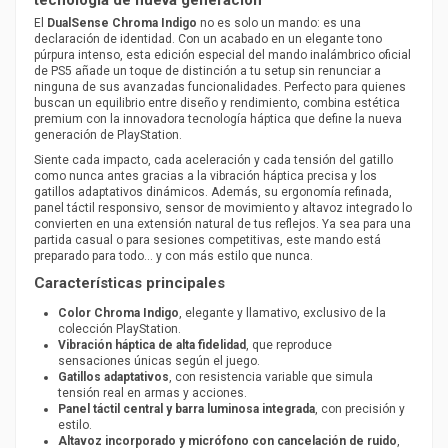
El
DualSense Chroma Indigo
no es solo un mando: es una
declaración de identidad. Con un acabado en un elegante tono
púrpura intenso, esta edición especial del mando inalámbrico oficial
de PS5 añade un toque de distinción a tu setup sin renunciar a
ninguna de sus avanzadas funcionalidades. Perfecto para quienes
buscan un equilibrio entre diseño y rendimiento, combina estética
premium con la innovadora tecnología háptica que define la nueva
generación de PlayStation.
Siente cada impacto, cada aceleración y cada tensión del gatillo
como nunca antes gracias a la vibración háptica precisa y los
gatillos adaptativos dinámicos. Además, su ergonomía refinada,
panel táctil responsivo, sensor de movimiento y altavoz integrado lo
convierten en una extensión natural de tus reflejos. Ya sea para una
partida casual o para sesiones competitivas, este mando está
preparado para todo… y con más estilo que nunca.
Características principales
Color Chroma Indigo
, elegante y llamativo, exclusivo de la
colección PlayStation.
Vibración háptica de alta fidelidad
, que reproduce
sensaciones únicas según el juego.
Gatillos adaptativos
, con resistencia variable que simula
tensión real en armas y acciones.
Panel táctil central y barra luminosa integrada
, con precisión y
estilo.
Altavoz incorporado y micrófono con cancelación de ruido
,