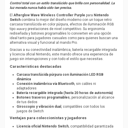
Control total con un estilo translúcido que brilla con personalidad. La
luz morada nunca había sido tan precisa.
El
Afterglow Wave Wireless Controller Purple
para
Nintendo
Switch
combina lo mejor del diseño moderno con un toque retro:
carcasa translúcida en color púrpura, efectos de iluminación RGB
tipo
wave
y prestaciones de nivel competitivo. Su ergonomía
rediseñada y botones programables lo convierten en una opción
ideal tanto para jugadores casuales como para quienes buscan una
alternativa visual y funcional al mando Pro.
Gracias a su conectividad inalámbrica, batería recargable integrada
y licencia oficial Nintendo, este mando ofrece una experiencia de
juego sin interrupciones y con todo el estilo que necesitas.
Características destacadas
Carcasa translúcida púrpura con iluminación LED RGB
dinámica
Conexión inalámbrica vía Bluetooth
, sin cables ni
adaptadores
Batería recargable integrada (hasta 20 horas de autonomía)
Botones traseros programables
, personalización al alcance
de tus dedos
Giroscopio y vibración dual
, compatibles con todos los
juegos de Switch
Ventajas para coleccionistas y jugadores
Licencia oficial Nintendo Switch
, compatibilidad garantizada