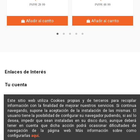
PVPR: 29.99
PVPR: 69.99
Añadir al carrito
Añadir al carrito
Enlaces de Interés
Tu cuenta
Shine Star
Este sitio web utiliza Cookies propias y de terceros para recopilar
información con la finalidad de mejorar nuestros servicios. Si continua
Contactanos
navegando, supone la aceptación de la instalación de las mismas. El
usuario tiene la posibilidad de configurar su navegador pudiendo, si así lo
desea, impedir que sean instaladas en su disco duro, aunque deberá
tener en cuenta que dicha acción podrá ocasionar dificultades de
navegación de la página web. Más información sobre como
configurarlas
aquí
.