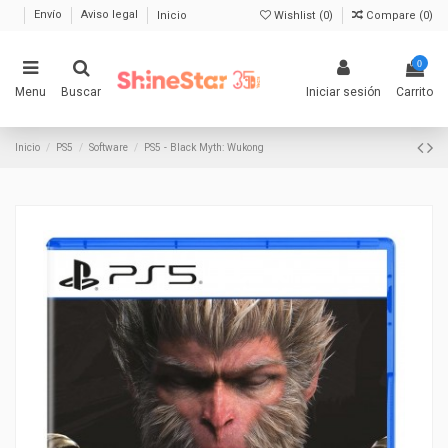
Envío
Aviso legal
Inicio
Wishlist (
0
)
Compare (
0
)
0
Menu
Buscar
Iniciar sesión
Carrito
Inicio
PS5
Software
PS5 - Black Myth: Wukong