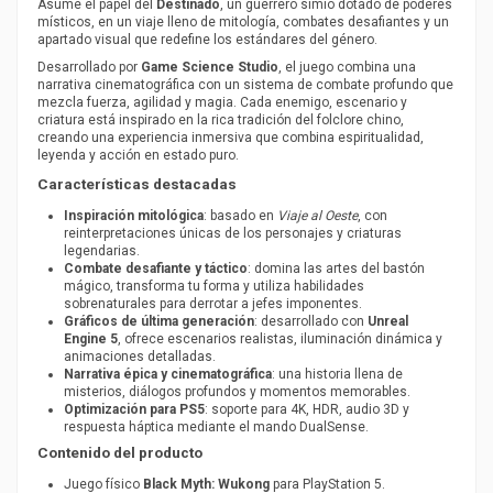
Asume el papel del
Destinado
, un guerrero simio dotado de poderes
místicos, en un viaje lleno de mitología, combates desafiantes y un
apartado visual que redefine los estándares del género.
Desarrollado por
Game Science Studio
, el juego combina una
narrativa cinematográfica con un sistema de combate profundo que
mezcla fuerza, agilidad y magia. Cada enemigo, escenario y
criatura está inspirado en la rica tradición del folclore chino,
creando una experiencia inmersiva que combina espiritualidad,
leyenda y acción en estado puro.
Características destacadas
Inspiración mitológica
: basado en
Viaje al Oeste
, con
reinterpretaciones únicas de los personajes y criaturas
legendarias.
Combate desafiante y táctico
: domina las artes del bastón
mágico, transforma tu forma y utiliza habilidades
sobrenaturales para derrotar a jefes imponentes.
Gráficos de última generación
: desarrollado con
Unreal
Engine 5
, ofrece escenarios realistas, iluminación dinámica y
animaciones detalladas.
Narrativa épica y cinematográfica
: una historia llena de
misterios, diálogos profundos y momentos memorables.
Optimización para PS5
: soporte para 4K, HDR, audio 3D y
respuesta háptica mediante el mando DualSense.
Contenido del producto
Juego físico
Black Myth: Wukong
para PlayStation 5.